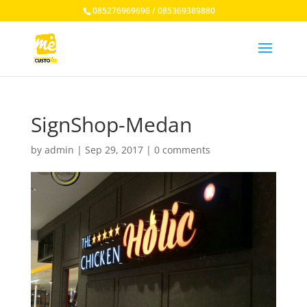
085276969696 / 085369389880
SignShop-Medan
by
admin
|
Sep 29, 2017
|
0 comments