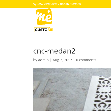
085276969696 / 085369389880
cnc-medan2
by
admin
|
Aug 3, 2017
|
0 comments