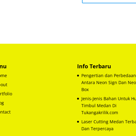
nu
Info Terbaru
ome
Pengertian dan Perbedaan
Antara Neon Sign Dan Ne
out
Box
rtfolio
Jenis-Jenis Bahan Untuk H
og
Timbul Medan Di
ntact
Tukangakrilik.com
Laser Cutting Medan Terba
Dan Terpercaya