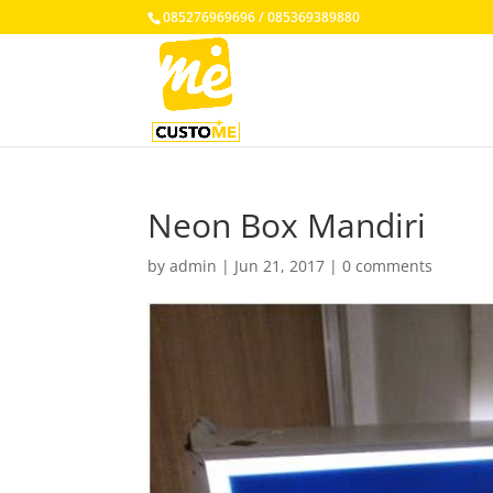
085276969696 / 085369389880
Neon Box Mandiri
by
admin
|
Jun 21, 2017
|
0 comments